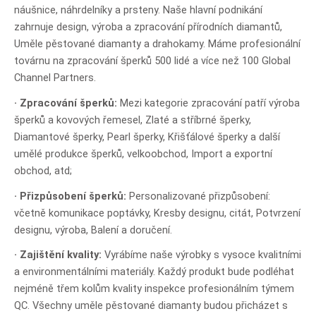
náušnice, náhrdelníky a prsteny. Naše hlavní podnikání
zahrnuje design, výroba a zpracování přírodních diamantů,
Uměle pěstované diamanty a drahokamy. Máme profesionální
továrnu na zpracování šperků 500 lidé a více než 100 Global
Channel Partners.
· Zpracování šperků:
Mezi kategorie zpracování patří výroba
šperků a kovových řemesel, Zlaté a stříbrné šperky,
Diamantové šperky, Pearl šperky, Křišťálové šperky a další
umělé produkce šperků, velkoobchod, Import a exportní
obchod, atd;
· Přizpůsobení šperků:
Personalizované přizpůsobení:
včetně komunikace poptávky, Kresby designu, citát, Potvrzení
designu, výroba, Balení a doručení.
· Zajištění kvality:
Vyrábíme naše výrobky s vysoce kvalitními
a environmentálními materiály. Každý produkt bude podléhat
nejméně třem kolům kvality inspekce profesionálním týmem
QC. Všechny uměle pěstované diamanty budou přicházet s