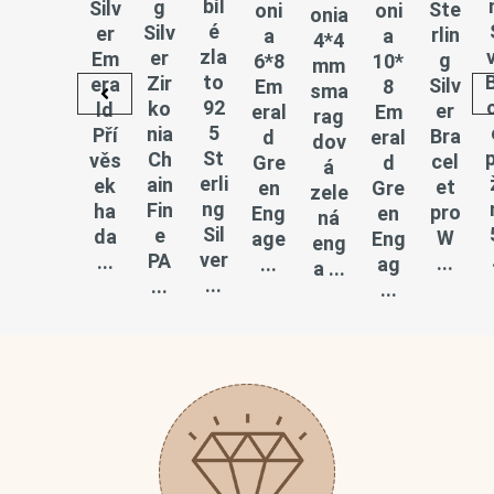
bíl
g
Silv
Ste
oni
oni
onia
é
Silv
er
rlin
a
a
4*4
zla
er
Em
g
6*8
10*
mm
to
Zir
era
Silv
Em
8
sma
92
ko
ld
er
eral
Em
rag
5
nia
Pří
Bra
d
eral
dov
St
Ch
věs
cel
Gre
d
á
erli
ain
ek
et
en
Gre
zele
ng
Fin
ha
pro
Eng
en
ná
Sil
e
da
W
age
Eng
eng
ver
PA
...
...
...
ag
a ...
...
...
...