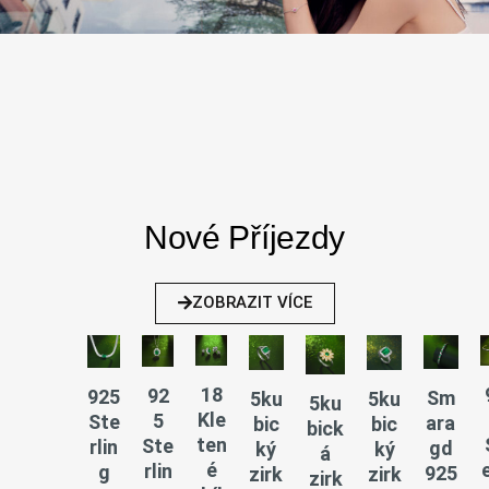
Nové Příjezdy
ZOBRAZIT VÍCE
18
92
925
Sm
5ku
5ku
5ku
Kle
5
Ste
ara
bic
bic
bick
ten
Ste
rlin
gd
ký
ký
á
é
e
rlin
g
925
zirk
zirk
zirk