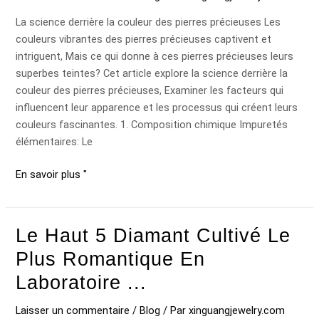
des
pierres
La science derrière la couleur des pierres précieuses Les
précieuses
couleurs vibrantes des pierres précieuses captivent et
intriguent, Mais ce qui donne à ces pierres précieuses leurs
superbes teintes? Cet article explore la science derrière la
couleur des pierres précieuses, Examiner les facteurs qui
influencent leur apparence et les processus qui créent leurs
couleurs fascinantes. 1. Composition chimique Impuretés
élémentaires: Le
En savoir plus "
Le Haut 5 Diamant Cultivé Le
Le
haut
Plus Romantique En
5
Laboratoire ...
Diamant
cultivé
Laisser un commentaire
/
Blog
/ Par
xinguangjewelry.com
le