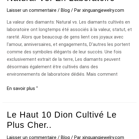
Laisser un commentaire
/
Blog
/ Par
xinguangjewelry.com
La valeur des diamants: Natural vs. Les diamants cultivés en
laboratoire ont longtemps été associés à la valeur, statut, et
rareté. Alors que beaucoup de gens lient ces joyaux avec
l'amour, anniversaires, et engagements, D'autres les portent
comme des symboles élégants de leur succès. Une fois
exclusivement extrait de la terre, Les diamants peuvent
désormais également être cultivés dans des
environnements de laboratoire dédiés. Mais comment
En savoir plus "
Le Haut 10 Dion Cultivé Le
Le
haut
Plus Cher..
10
Dion
Laisser un commentaire
/
Blog
/ Par
xinguangjewelry.com