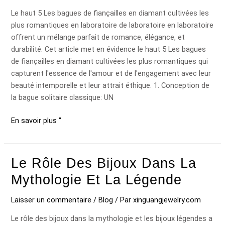
plus
Le haut 5 Les bagues de fiançailles en diamant cultivées les
romantique
plus romantiques en laboratoire de laboratoire en laboratoire
en
offrent un mélange parfait de romance, élégance, et
laboratoire
durabilité. Cet article met en évidence le haut 5 Les bagues
...
de fiançailles en diamant cultivées les plus romantiques qui
capturent l'essence de l'amour et de l'engagement avec leur
beauté intemporelle et leur attrait éthique. 1. Conception de
la bague solitaire classique: UN
En savoir plus "
Le Rôle Des Bijoux Dans La
Le
rôle
Mythologie Et La Légende
des
bijoux
Laisser un commentaire
/
Blog
/ Par
xinguangjewelry.com
dans
Le rôle des bijoux dans la mythologie et les bijoux légendes a
la