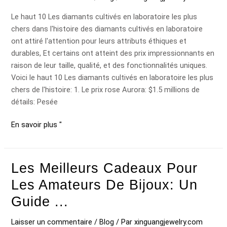
cultivé
Le haut 10 Les diamants cultivés en laboratoire les plus
le
chers dans l'histoire des diamants cultivés en laboratoire
plus
ont attiré l'attention pour leurs attributs éthiques et
cher..
durables, Et certains ont atteint des prix impressionnants en
raison de leur taille, qualité, et des fonctionnalités uniques.
Voici le haut 10 Les diamants cultivés en laboratoire les plus
chers de l'histoire: 1. Le prix rose Aurora: $1.5 millions de
détails: Pesée
En savoir plus "
Les Meilleurs Cadeaux Pour
Les
meilleurs
Les Amateurs De Bijoux: Un
cadeaux
Guide ...
pour
les
Laisser un commentaire
/
Blog
/ Par
xinguangjewelry.com
amateurs