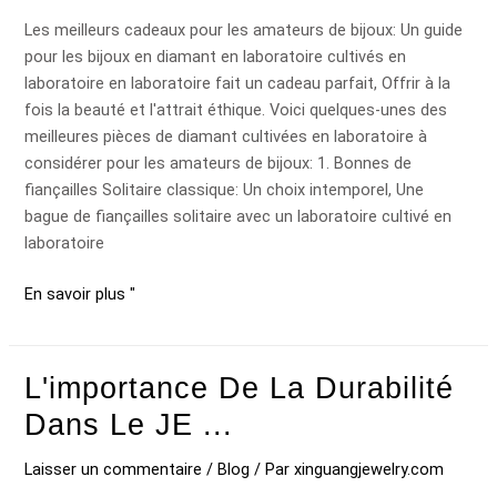
de
Les meilleurs cadeaux pour les amateurs de bijoux: Un guide
bijoux:
pour les bijoux en diamant en laboratoire cultivés en
Un
laboratoire en laboratoire fait un cadeau parfait, Offrir à la
guide
fois la beauté et l'attrait éthique. Voici quelques-unes des
...
meilleures pièces de diamant cultivées en laboratoire à
considérer pour les amateurs de bijoux: 1. Bonnes de
fiançailles Solitaire classique: Un choix intemporel, Une
bague de fiançailles solitaire avec un laboratoire cultivé en
laboratoire
En savoir plus "
L'importance De La Durabilité
L'importance
de
Dans Le JE ...
la
durabilité
Laisser un commentaire
/
Blog
/ Par
xinguangjewelry.com
dans