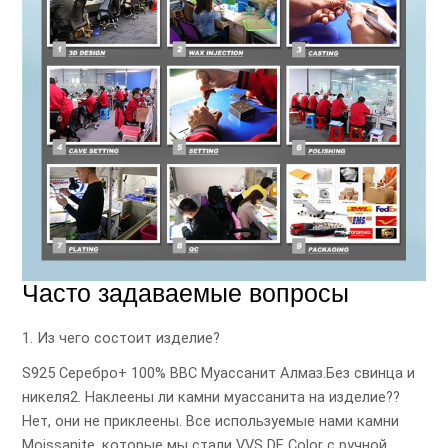
Часто задаваемые вопросы
1. Из чего состоит изделие?
S925 Серебро+ 100% ВВС Муассанит Алмаз.Без свинца и
никеля2. Наклеены ли камни муассанита на изделие??
Нет, они не приклеены. Все используемые нами камни
Moissanite, которые мы стали VVS DF Color с ручной