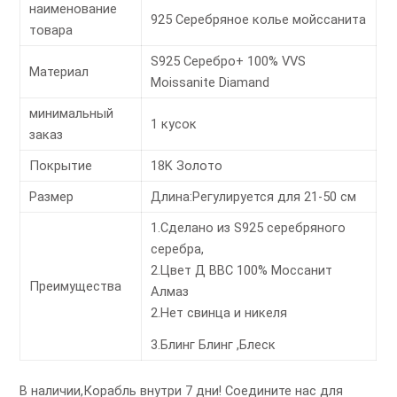
наименование
925 Серебряное колье мойссанита
товара
S925 Серебро+ 100% VVS
Материал
Moissanite Diamand
минимальный
1 кусок
заказ
Покрытие
18K Золото
Размер
Длина:Регулируется для 21-50 см
1.Сделано из S925 серебряного
серебра,
2.Цвет Д ВВС 100% Моссанит
Преимущества
Алмаз
2.Нет свинца и никеля
3.Блинг Блинг ,Блеск
В наличии,Корабль внутри 7 дни! Соедините нас для