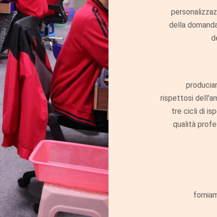
personalizzaz
della domanda
d
produciam
rispettosi dell'
tre cicli di i
qualità profes
forniam