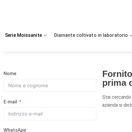
Salta
al
contenuto
Serie Moissanite
Diamante coltivato in laboratorio
Fornito
Nome
prima q
Stai cercando u
E-mail
azienda si dist
WhatsApp