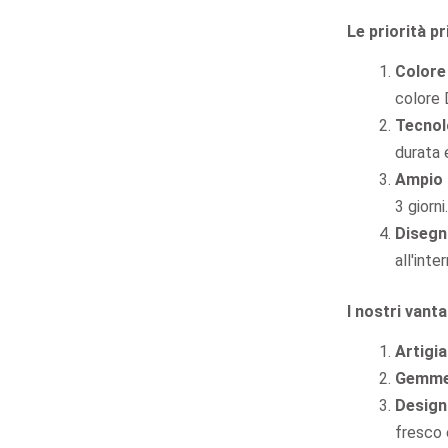
S925 Silv
Le priorità pr
Diversity 
Colore
colore 
Tecnol
durata 
Ampio i
3 giorni.
Disegni
all'inte
I nostri vanta
Artigia
Gemme 
Design
fresco 