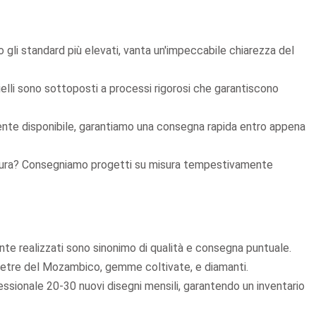
TTO
S925 Silver Round Pendant
ORE ...
Moissanite Earri ...
o gli standard più elevati, vanta un'impeccabile chiarezza del
ioielli sono sottoposti a processi rigorosi che garantiscono
te disponibile, garantiamo una consegna rapida entro appena
sura? Consegniamo progetti su misura tempestivamente
te realizzati sono sinonimo di qualità e consegna puntuale.
 pietre del Mozambico, gemme coltivate, e diamanti.
ssionale 20-30 nuovi disegni mensili, garantendo un inventario