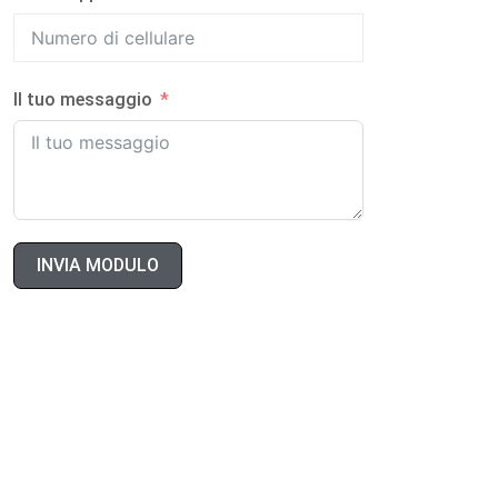
Il tuo messaggio
INVIA MODULO
2.0Orecch
Moissanite