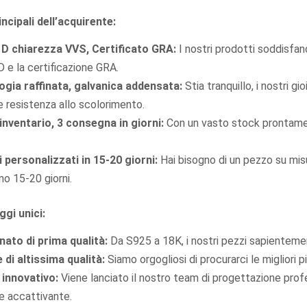
er Oval Shape Lustre
S925 MOISSANITE CU
incipali dell’acquirente:
Mo ...
OVALIO DI FORMA SIGN
 D chiarezza VVS, Certificato GRA:
I nostri prodotti soddisfan
D e la certificazione GRA.
ogia raffinata, galvanica addensata:
Stia tranquillo, i nostri g
e resistenza allo scolorimento.
nventario, 3 consegna in giorni:
Con un vasto stock prontamen
 personalizzati in 15-20 giorni:
Hai bisogno di un pezzo su mi
rno 15-20 giorni.
ggi unici:
nato di prima qualità:
Da S925 a 18K, i nostri pezzi sapientemen
di altissima qualità:
Siamo orgogliosi di procurarci le migliori
 innovativo:
Viene lanciato il nostro team di progettazione profe
e accattivante.