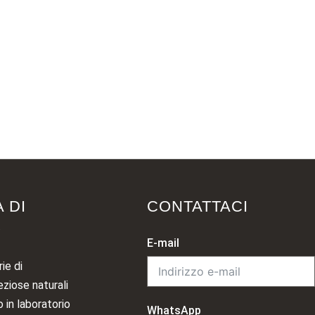
ct D Colore
14MM VVS Moissanite Iced Out
Diamante Oro ...
 DI
CONTATTACI
O
E-mail
ie di
eziose naturali
 in laboratorio
WhatsApp