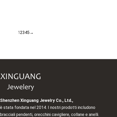
925 Collana In Argento Sterling
Nuovi
0,5ct 1ct 2ct ...
Princ
1
2
3
4
5
→
Shenzhen Xinguang Jewelry Co., Ltd.,
è stata fondata nel 2014. I nostri prodotti includono
bracciali pendenti, orecchini cavigliere, collane e anelli.